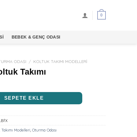
0
SI
BEBEK & GENÇ ODASI
URMA ODASI
/
KOLTUK TAKIMI MODELLERI
ltuk Takımı
SEPETE EKLE
LBfX
 Takımı Modelleri
,
Oturma Odası