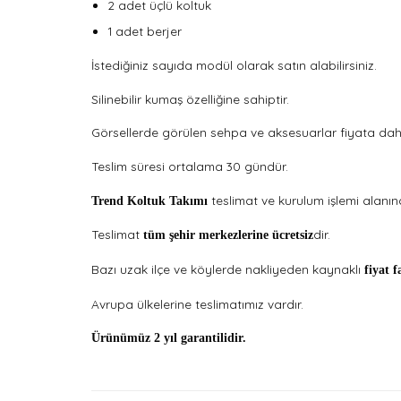
2 adet üçlü koltuk
1 adet berjer
İstediğiniz sayıda modül olarak satın alabilirsiniz.
Silinebilir kumaş özelliğine sahiptir.
Görsellerde görülen sehpa ve aksesuarlar fiyata dahil
Teslim süresi ortalama 30 gündür.
teslimat ve kurulum işlemi alanı
Trend Koltuk Takımı
Teslimat
dir.
tüm şehir merkezlerine ücretsiz
Bazı uzak ilçe ve köylerde nakliyeden kaynaklı
fiyat 
Avrupa ülkelerine teslimatımız vardır.
Ürünümüz 2 yıl garantilidir.