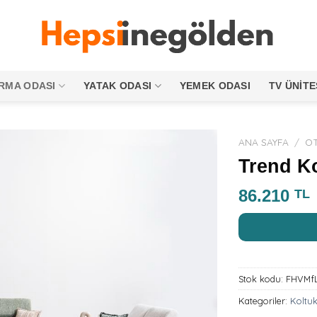
RMA ODASI
YATAK ODASI
YEMEK ODASI
TV ÜNITE
ANA SAYFA
/
OT
Trend Ko
86.210
TL
Stok kodu:
FHVMf
Kategoriler:
Koltuk