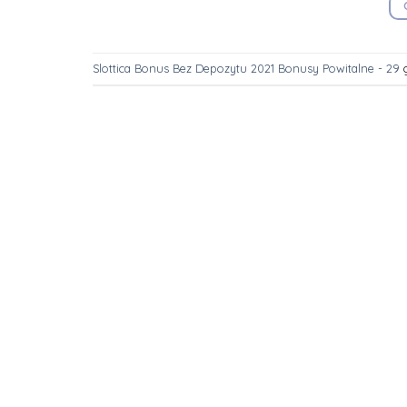
Slottica Bonus Bez Depozytu 2021 Bonusy Powitalne - 29
g