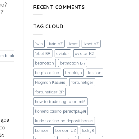
no?
RECENT COMMENTS
 Z
TAG CLOUD
1win
1win AZ
1xbet
1xbet AZ
1xbet BR
aviator
aviator KZ
um bırak
betmotion
betmotion BR
betpix casino
brooklyn
fashion
Flagman Казино
fortunetiger
fortunetiger BR
how to trade crypto on mt5
kometa casino регистрация
lądа
kudos casino no deposit bonus
ica
London
London UZ
lucky8
Na