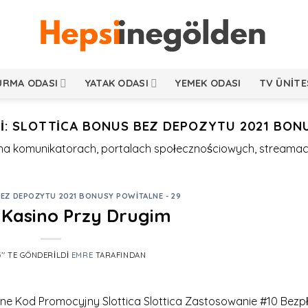
RMA ODASI
YATAK ODASI
YEMEK ODASI
TV ÜNITE
I:
SLOTTICA BONUS BEZ DEPOZYTU 2021 BONU
 na komunikatorach, portalach społecznościowych, streamach
EZ DEPOZYTU 2021 BONUSY POWITALNE - 29
a Kasino Przy Drugim
5
’' TE GÖNDERILDI
EMRE
TARAFINDAN
e Kod Promocyjny Slottica Slottica Zastosowanie #10 Bezp