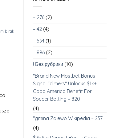
– 276
(2)
– 42
(4)
um bırak
– 534
(1)
– 896
(2)
! Без рубрики
(10)
"Brand New Mostbet Bonus
Signal "dimers" Unlocks $1k+
Copa America Benefit For
ica
Soccer Betting – 820
(4)
asze
"gmina Zalewo Wikipedia – 237
(4)
$75 No Deposit Bonus Code