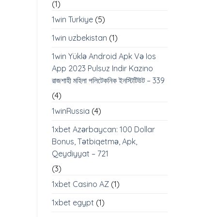
(1)
1win Turkiye
(5)
1win uzbekistan
(1)
1win Yüklə Android Apk Və Ios
App 2023 Pulsuz Indir Kazino
রাজশাহী মহিলা পলিটেকনিক ইনস্টিটিউট – 339
(4)
1winRussia
(4)
1xbet Azərbaycan: 100 Dollar
Bonus, Tətbiqetmə, Apk,
Qeydiyyat – 721
(3)
1xbet Casino AZ
(1)
1xbet egypt
(1)