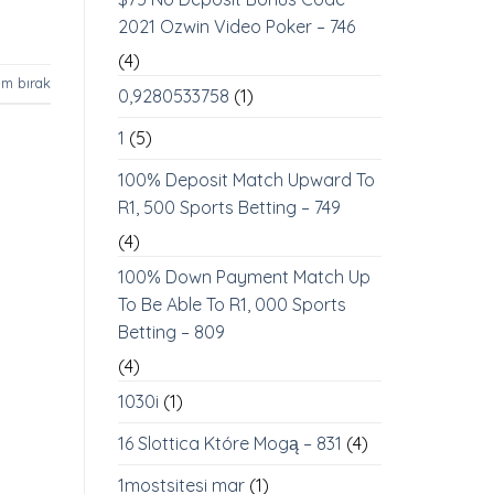
2021 Ozwin Video Poker – 746
(4)
um bırak
0,9280533758
(1)
1
(5)
100% Deposit Match Upward To
R1, 500 Sports Betting – 749
(4)
100% Down Payment Match Up
To Be Able To R1, 000 Sports
Betting – 809
(4)
1030i
(1)
16 Slottica Które Mogą – 831
(4)
1mostsitesi mar
(1)